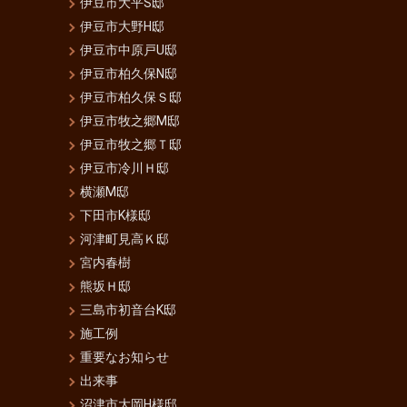
伊豆市大平S邸
伊豆市大野H邸
伊豆市中原戸U邸
伊豆市柏久保N邸
伊豆市柏久保Ｓ邸
伊豆市牧之郷M邸
伊豆市牧之郷Ｔ邸
伊豆市冷川Ｈ邸
横瀬M邸
下田市K様邸
河津町見高Ｋ邸
宮内春樹
熊坂Ｈ邸
三島市初音台K邸
施工例
重要なお知らせ
出来事
沼津市大岡H様邸