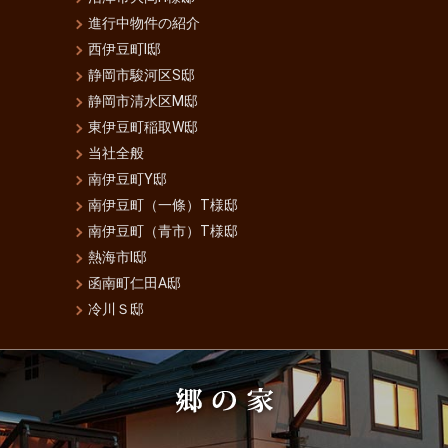
進行中物件の紹介
西伊豆町I邸
静岡市駿河区S邸
静岡市清水区M邸
東伊豆町稲取W邸
当社全般
南伊豆町Y邸
南伊豆町（一條）T様邸
南伊豆町（青市）T様邸
熱海市I邸
函南町仁田A邸
冷川Ｓ邸