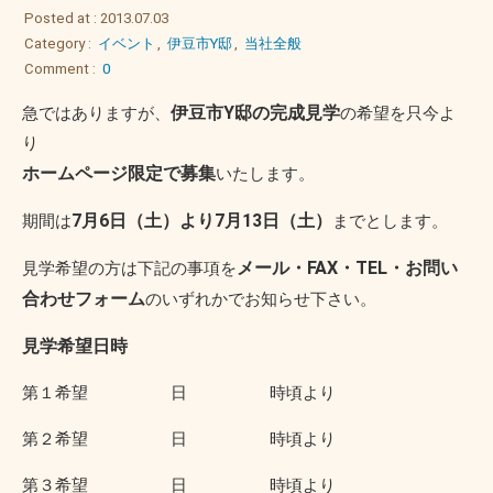
Posted at : 2013.07.03
Category :
イベント
,
伊豆市Y邸
,
当社全般
Comment :
0
伊豆市Y邸の完成見学
急ではありますが、
の希望を只今よ
り
ホームページ限定で募集
いたします。
7月6日（土）より7月13日（土）
期間は
までとします。
メール・FAX・TEL・お問い
見学希望の方は下記の事項を
合わせフォーム
のいずれかでお知らせ下さい。
見学希望日時
第１希望 日 時頃より
第２希望 日 時頃より
第３希望 日 時頃より