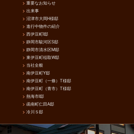
重要なお知らせ
出来事
沼津市大岡H様邸
進行中物件の紹介
西伊豆町I邸
静岡市駿河区S邸
静岡市清水区M邸
東伊豆町稲取W邸
当社全般
南伊豆町Y邸
南伊豆町（一條）T様邸
南伊豆町（青市）T様邸
熱海市I邸
函南町仁田A邸
冷川Ｓ邸