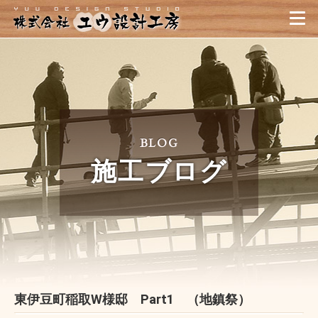
職人が造る家｜静岡県・伊
BLOG
施工ブログ
東伊豆町稲取W様邸 Part1 （地鎮祭）