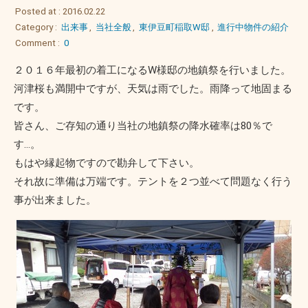
Posted at : 2016.02.22
Category :
出来事
,
当社全般
,
東伊豆町稲取W邸
,
進行中物件の紹介
Comment :
0
２０１６年最初の着工になるW様邸の地鎮祭を行いました。
河津桜も満開中ですが、天気は雨でした。雨降って地固まる
です。
皆さん、ご存知の通り当社の地鎮祭の降水確率は80％で
す...。
もはや縁起物ですので勘弁して下さい。
それ故に準備は万端です。テントを２つ並べて問題なく行う
事が出来ました。