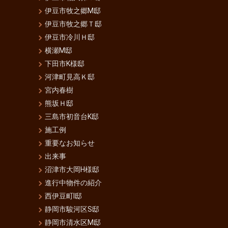
伊豆市牧之郷M邸
伊豆市牧之郷Ｔ邸
伊豆市冷川Ｈ邸
横瀬M邸
下田市K様邸
河津町見高Ｋ邸
宮内春樹
熊坂Ｈ邸
三島市初音台K邸
施工例
重要なお知らせ
出来事
沼津市大岡H様邸
進行中物件の紹介
西伊豆町I邸
静岡市駿河区S邸
静岡市清水区M邸