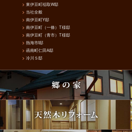
東伊豆町稲取W邸
当社全般
南伊豆町Y邸
南伊豆町（一條）T様邸
南伊豆町（青市）T様邸
熱海市I邸
函南町仁田A邸
冷川Ｓ邸