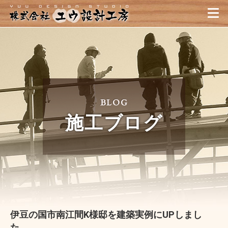
職人が造る家｜静岡県・伊
BLOG
施工ブログ
伊豆の国市南江間K様邸を建築実例にUPしまし
た。